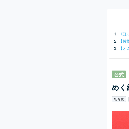
《ほ
【佐
【オ
公式
めく
飲食店