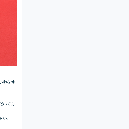
い卵を使
だいてお
さい。